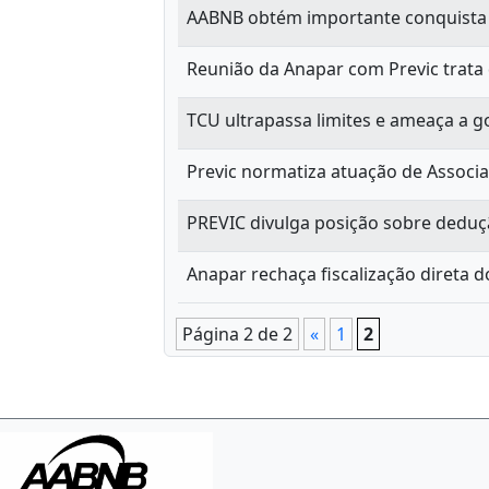
AABNB obtém importante conquista p
Reunião da Anapar com Previc trata 
TCU ultrapassa limites e ameaça a g
Previc normatiza atuação de Associa
PREVIC divulga posição sobre deduçã
Anapar rechaça fiscalização direta 
Página 2 de 2
«
1
2