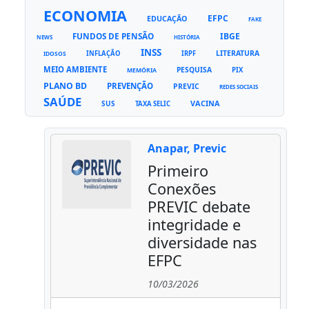
ECONOMIA
EFPC
EDUCAÇÃO
FAKE
FUNDOS DE PENSÃO
IBGE
NEWS
HISTÓRIA
INSS
LITERATURA
INFLAÇÃO
IRPF
IDOSOS
MEIO AMBIENTE
PESQUISA
PIX
MEMÓRIA
PLANO BD
PREVENÇÃO
PREVIC
REDES SOCIAIS
SAÚDE
VACINA
SUS
TAXA SELIC
Anapar, Previc
Primeiro
Conexões
PREVIC debate
integridade e
diversidade nas
EFPC
10/03/2026