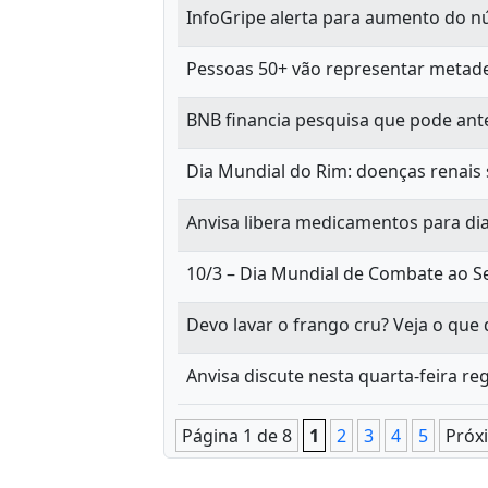
InfoGripe alerta para aumento do n
Pessoas 50+ vão representar meta
BNB financia pesquisa que pode ante
Dia Mundial do Rim: doenças renais 
Anvisa libera medicamentos para d
10/3 – Dia Mundial de Combate ao S
Devo lavar o frango cru? Veja o que
Anvisa discute nesta quarta-feira r
Página 1 de 8
1
2
3
4
5
Próx