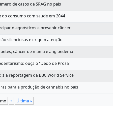
úmero de casos de SRAG no país
de do consumo com saúde em 2044
cipar diagnósticos e prevenir câncer
são silenciosas e exigem atenção
iabetes, câncer de mama e angioedema
edentarismo: ouça o “Dedo de Prosa”
 diz a reportagem da BBC World Service
egras para a produção de cannabis no país
imo
»
Última »