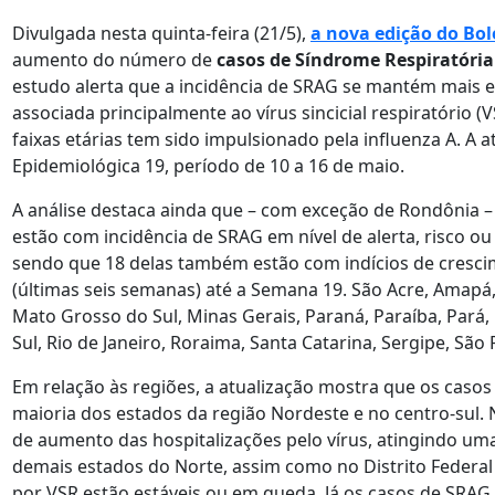
Divulgada nesta quinta-feira (21/5),
a nova edição do Bol
aumento do número de
casos de
Síndrome Respiratória
estudo alerta que a incidência de SRAG se mantém mais e
associada principalmente ao vírus sincicial respiratório
faixas etárias tem sido impulsionado pela influenza A. A 
Epidemiológica 19, período de 10 a 16 de maio.
A análise destaca ainda que – com exceção de Rondônia – 
estão com incidência de SRAG em nível de alerta, risco ou
sendo que 18 delas também estão com indícios de cresci
(últimas seis semanas) até a Semana 19. São Acre, Amapá,
Mato Grosso do Sul, Minas Gerais, Paraná, Paraíba, Pará,
Sul, Rio de Janeiro, Roraima, Santa Catarina, Sergipe, São 
Em relação às regiões, a atualização mostra que os cas
maioria dos estados da região Nordeste e no centro-sul.
de aumento das hospitalizações pelo vírus, atingindo um
demais estados do Norte, assim como no Distrito Federal
por VSR estão estáveis ou em queda. Já os casos de SRAG