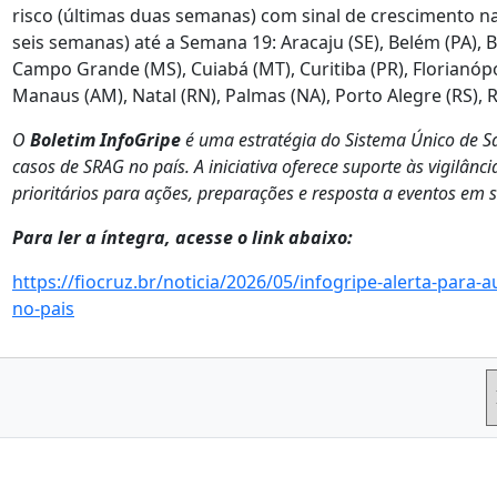
risco (últimas duas semanas) com sinal de crescimento n
seis semanas) até a Semana 19: Aracaju (SE), Belém (PA), B
Campo Grande (MS), Cuiabá (MT), Curitiba (PR), Florianópol
Manaus (AM), Natal (RN), Palmas (NA), Porto Alegre (RS), Ri
O
Boletim InfoGripe
é uma estratégia do Sistema Único de 
casos de SRAG no país. A iniciativa oferece suporte às vigilânc
prioritários para ações, preparações e resposta a eventos em 
Para ler a íntegra, acesse o link abaixo:
https://fiocruz.br/noticia/2026/05/infogripe-alerta-par
no-pais