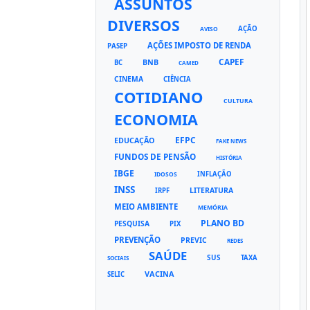
ASSUNTOS
DIVERSOS
AÇÃO
AVISO
AÇÕES IMPOSTO DE RENDA
PASEP
CAPEF
BNB
BC
CAMED
CINEMA
CIÊNCIA
COTIDIANO
CULTURA
ECONOMIA
EFPC
EDUCAÇÃO
FAKE NEWS
FUNDOS DE PENSÃO
HISTÓRIA
IBGE
INFLAÇÃO
IDOSOS
INSS
LITERATURA
IRPF
MEIO AMBIENTE
MEMÓRIA
PLANO BD
PESQUISA
PIX
PREVENÇÃO
PREVIC
REDES
SAÚDE
SUS
TAXA
SOCIAIS
VACINA
SELIC