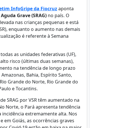
etim InfoGripe da Fiocruz
aponta
 Aguda Grave (SRAG)
no país. O
levada nas crianças pequenas e está
 (VSR), enquanto o aumento nas demais
atualização é referente à Semana
todas as unidades federativas (UF),
 alto risco (últimas duas semanas),
mento na tendência de longo prazo
 Amazonas, Bahia, Espírito Santo,
 Rio Grande do Norte, Rio Grande do
Paulo e Tocantins.
os de SRAG por VSR têm aumentado na
 No Norte, o Pará apresenta tendência
a incidência extremamente alta. Nos
 e em Goiás, as ocorrências graves
 por Covid-19 estão em baixa na maior