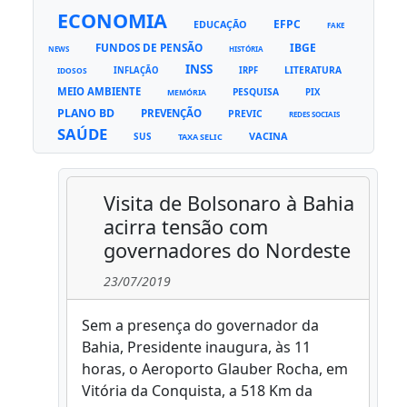
ECONOMIA
EFPC
EDUCAÇÃO
FAKE
FUNDOS DE PENSÃO
IBGE
NEWS
HISTÓRIA
INSS
LITERATURA
INFLAÇÃO
IRPF
IDOSOS
MEIO AMBIENTE
PESQUISA
PIX
MEMÓRIA
PLANO BD
PREVENÇÃO
PREVIC
REDES SOCIAIS
SAÚDE
VACINA
SUS
TAXA SELIC
Visita de Bolsonaro à Bahia
acirra tensão com
governadores do Nordeste
23/07/2019
Sem a presença do governador da
Bahia, Presidente inaugura, às 11
horas, o Aeroporto Glauber Rocha, em
Vitória da Conquista, a 518 Km da