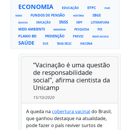
ECONOMIA
EFPC
EDUCAÇÃO
FAKE
FUNDOS DE PENSÃO
IBGE
NEWS
HISTÓRIA
INSS
LITERATURA
INFLAÇÃO
IRPF
IDOSOS
MEIO AMBIENTE
PESQUISA
PIX
MEMÓRIA
PLANO BD
PREVENÇÃO
PREVIC
REDES SOCIAIS
SAÚDE
VACINA
SUS
TAXA SELIC
“Vacinação é uma questão
de responsabilidade
social”, afirma cientista da
Unicamp
15/10/2020
A queda na
cobertura vacinal
do Brasil,
que ganhou destaque na atualidade,
pode fazer o país reviver surtos de