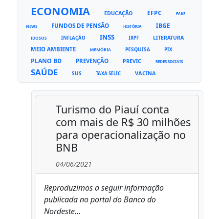
ECONOMIA
EFPC
EDUCAÇÃO
FAKE
FUNDOS DE PENSÃO
IBGE
NEWS
HISTÓRIA
INSS
LITERATURA
INFLAÇÃO
IRPF
IDOSOS
MEIO AMBIENTE
PESQUISA
PIX
MEMÓRIA
PLANO BD
PREVENÇÃO
PREVIC
REDES SOCIAIS
SAÚDE
VACINA
SUS
TAXA SELIC
Turismo do Piauí conta
com mais de R$ 30 milhões
para operacionalização no
BNB
04/06/2021
Reproduzimos a seguir informação
publicada no portal do Banco do
Nordeste…