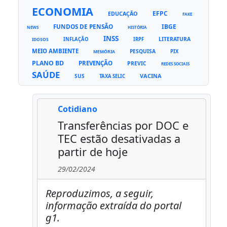
ECONOMIA
EFPC
EDUCAÇÃO
FAKE
FUNDOS DE PENSÃO
IBGE
NEWS
HISTÓRIA
INSS
LITERATURA
INFLAÇÃO
IRPF
IDOSOS
MEIO AMBIENTE
PESQUISA
PIX
MEMÓRIA
PLANO BD
PREVENÇÃO
PREVIC
REDES SOCIAIS
SAÚDE
VACINA
SUS
TAXA SELIC
Cotidiano
Transferências por DOC e
TEC estão desativadas a
partir de hoje
29/02/2024
Reproduzimos, a seguir,
informação extraída do portal
g1.