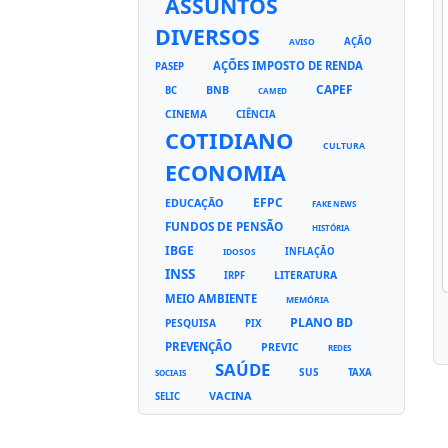
ASSUNTOS
DIVERSOS
AÇÃO
AVISO
AÇÕES IMPOSTO DE RENDA
PASEP
CAPEF
BNB
BC
CAMED
CINEMA
CIÊNCIA
COTIDIANO
CULTURA
ECONOMIA
EFPC
EDUCAÇÃO
FAKE NEWS
FUNDOS DE PENSÃO
HISTÓRIA
IBGE
INFLAÇÃO
IDOSOS
INSS
LITERATURA
IRPF
MEIO AMBIENTE
MEMÓRIA
PLANO BD
PESQUISA
PIX
PREVENÇÃO
PREVIC
REDES
SAÚDE
SUS
TAXA
SOCIAIS
VACINA
SELIC