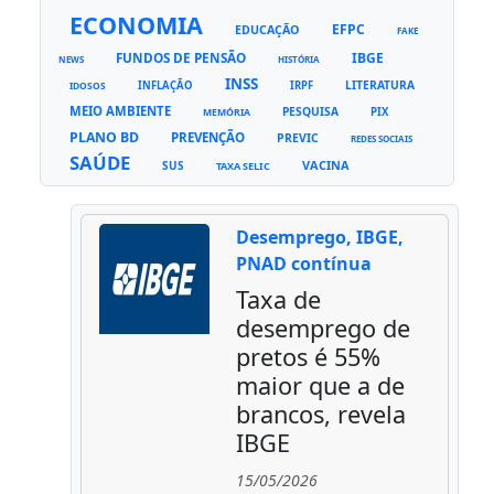
ECONOMIA
EFPC
EDUCAÇÃO
FAKE
FUNDOS DE PENSÃO
IBGE
NEWS
HISTÓRIA
INSS
LITERATURA
INFLAÇÃO
IRPF
IDOSOS
MEIO AMBIENTE
PESQUISA
PIX
MEMÓRIA
PLANO BD
PREVENÇÃO
PREVIC
REDES SOCIAIS
SAÚDE
VACINA
SUS
TAXA SELIC
Desemprego, IBGE,
PNAD contínua
Taxa de
desemprego de
pretos é 55%
maior que a de
brancos, revela
IBGE
15/05/2026