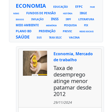
ECONOMIA
EFPC
EDUCAÇÃO
FAKE
FUNDOS DE PENSÃO
IBGE
NEWS
HISTÓRIA
INSS
LITERATURA
INFLAÇÃO
IRPF
IDOSOS
MEIO AMBIENTE
PESQUISA
PIX
MEMÓRIA
PLANO BD
PREVENÇÃO
PREVIC
REDES SOCIAIS
SAÚDE
VACINA
SUS
TAXA SELIC
Economia, Mercado
de trabalho
Taxa de
desemprego
atinge menor
patamar desde
2012
29/11/2024