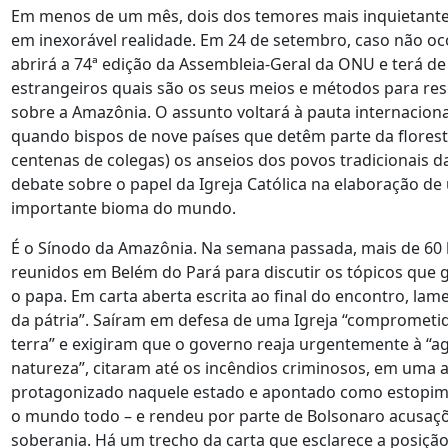
Em menos de um mês, dois dos temores mais inquietantes
em inexorável realidade. Em 24 de setembro, caso não o
abrirá a 74ª edição da Assembleia-Geral da ONU e terá de 
estrangeiros quais são os seus meios e métodos para res
sobre a Amazônia. O assunto voltará à pauta internaciona
quando bispos de nove países que detêm parte da floresta
centenas de colegas) os anseios dos povos tradicionais 
debate sobre o papel da Igreja Católica na elaboração de
importante bioma do mundo.
É o Sínodo da Amazônia. Na semana passada, mais de 60
reunidos em Belém do Pará para discutir os tópicos que 
o papa. Em carta aberta escrita ao final do encontro, la
da pátria”. Saíram em defesa de uma Igreja “comprometi
terra” e exigiram que o governo reaja urgentemente à “agr
natureza”, citaram até os incêndios criminosos, em uma 
protagonizado naquele estado e apontado como estopi
o mundo todo – e rendeu por parte de Bolsonaro acusaçõ
soberania. Há um trecho da carta que esclarece a posiçã