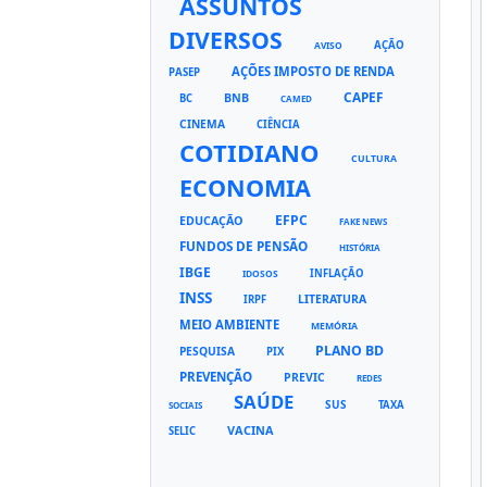
ASSUNTOS
DIVERSOS
AÇÃO
AVISO
AÇÕES IMPOSTO DE RENDA
PASEP
CAPEF
BNB
BC
CAMED
CINEMA
CIÊNCIA
COTIDIANO
CULTURA
ECONOMIA
EFPC
EDUCAÇÃO
FAKE NEWS
FUNDOS DE PENSÃO
HISTÓRIA
IBGE
INFLAÇÃO
IDOSOS
INSS
LITERATURA
IRPF
MEIO AMBIENTE
MEMÓRIA
PLANO BD
PESQUISA
PIX
PREVENÇÃO
PREVIC
REDES
SAÚDE
SUS
TAXA
SOCIAIS
VACINA
SELIC