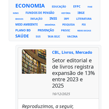
ECONOMIA
EFPC
EDUCAÇÃO
FAKE
FUNDOS DE PENSÃO
IBGE
NEWS
HISTÓRIA
INSS
LITERATURA
INFLAÇÃO
IRPF
IDOSOS
MEIO AMBIENTE
PESQUISA
PIX
MEMÓRIA
PLANO BD
PREVENÇÃO
PREVIC
REDES SOCIAIS
SAÚDE
VACINA
SUS
TAXA SELIC
CBL, Livros, Mercado
Setor editorial e
de livros registra
expansão de 13%
entre 2023 e
2025
16/12/2025
Reproduzimos, a seguir,