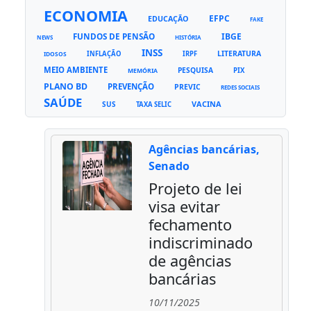
ECONOMIA
EFPC
EDUCAÇÃO
FAKE
FUNDOS DE PENSÃO
IBGE
NEWS
HISTÓRIA
INSS
LITERATURA
INFLAÇÃO
IRPF
IDOSOS
MEIO AMBIENTE
PESQUISA
PIX
MEMÓRIA
PLANO BD
PREVENÇÃO
PREVIC
REDES SOCIAIS
SAÚDE
VACINA
SUS
TAXA SELIC
Agências bancárias,
Senado
Projeto de lei
visa evitar
fechamento
indiscriminado
de agências
bancárias
10/11/2025