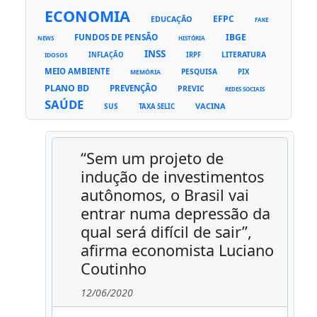
ECONOMIA
EFPC
EDUCAÇÃO
FAKE
FUNDOS DE PENSÃO
IBGE
NEWS
HISTÓRIA
INSS
LITERATURA
INFLAÇÃO
IRPF
IDOSOS
MEIO AMBIENTE
PESQUISA
PIX
MEMÓRIA
PLANO BD
PREVENÇÃO
PREVIC
REDES SOCIAIS
SAÚDE
VACINA
SUS
TAXA SELIC
“Sem um projeto de
indução de investimentos
autônomos, o Brasil vai
entrar numa depressão da
qual será difícil de sair”,
afirma economista Luciano
Coutinho
12/06/2020