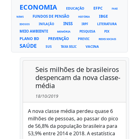
ECONOMIA
EFPC
EDUCAÇÃO
FAKE
FUNDOS DE PENSÃO
IBGE
NEWS
HISTÓRIA
INSS
LITERATURA
INFLAÇÃO
IRPF
IDOSOS
MEIO AMBIENTE
PESQUISA
PIX
MEMÓRIA
PLANO BD
PREVENÇÃO
PREVIC
REDES SOCIAIS
SAÚDE
VACINA
SUS
TAXA SELIC
Seis milhões de brasileiros
despencam da nova classe-
média
18/10/2019
A nova classe média perdeu quase 6
milhões de pessoas, ao passar do pico
de 56,8% da população brasileira para
53,9% entre 2014 e 2018. A estatística