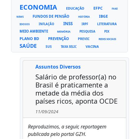
ECONOMIA
EFPC
EDUCAÇÃO
FAKE
FUNDOS DE PENSÃO
IBGE
NEWS
HISTÓRIA
INSS
LITERATURA
INFLAÇÃO
IRPF
IDOSOS
MEIO AMBIENTE
PESQUISA
PIX
MEMÓRIA
PLANO BD
PREVENÇÃO
PREVIC
REDES SOCIAIS
SAÚDE
VACINA
SUS
TAXA SELIC
Assuntos Diversos
Salário de professor(a) no
Brasil é praticamente a
metade da média dos
países ricos, aponta OCDE
11/09/2024
Reproduzimos, a seguir, reportagem
publicada pelo portal GZH.