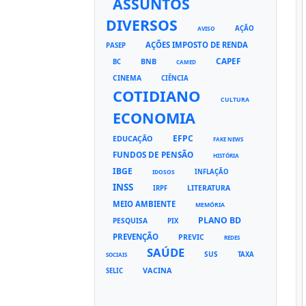
ASSUNTOS
DIVERSOS
AÇÃO
AVISO
AÇÕES IMPOSTO DE RENDA
PASEP
CAPEF
BNB
BC
CAMED
CINEMA
CIÊNCIA
COTIDIANO
CULTURA
ECONOMIA
EFPC
EDUCAÇÃO
FAKE NEWS
FUNDOS DE PENSÃO
HISTÓRIA
IBGE
INFLAÇÃO
IDOSOS
INSS
LITERATURA
IRPF
MEIO AMBIENTE
MEMÓRIA
PLANO BD
PESQUISA
PIX
PREVENÇÃO
PREVIC
REDES
SAÚDE
SUS
TAXA
SOCIAIS
VACINA
SELIC