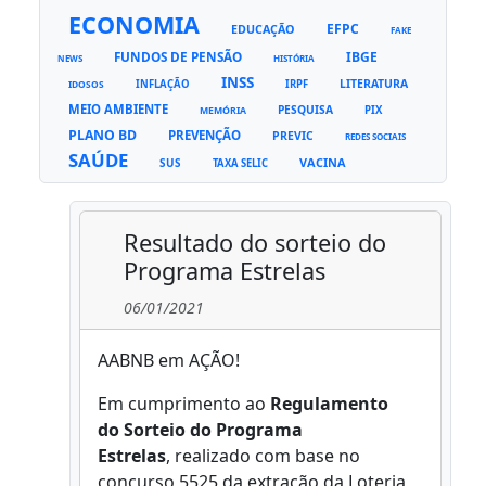
ECONOMIA
EFPC
EDUCAÇÃO
FAKE
FUNDOS DE PENSÃO
IBGE
NEWS
HISTÓRIA
INSS
LITERATURA
INFLAÇÃO
IRPF
IDOSOS
MEIO AMBIENTE
PESQUISA
PIX
MEMÓRIA
PLANO BD
PREVENÇÃO
PREVIC
REDES SOCIAIS
SAÚDE
VACINA
SUS
TAXA SELIC
Resultado do sorteio do
Programa Estrelas
06/01/2021
AABNB em AÇÃO!
Em cumprimento ao
Regulamento
do Sorteio do Programa
Estrelas
, realizado com base no
concurso 5525 da extração da Loteria