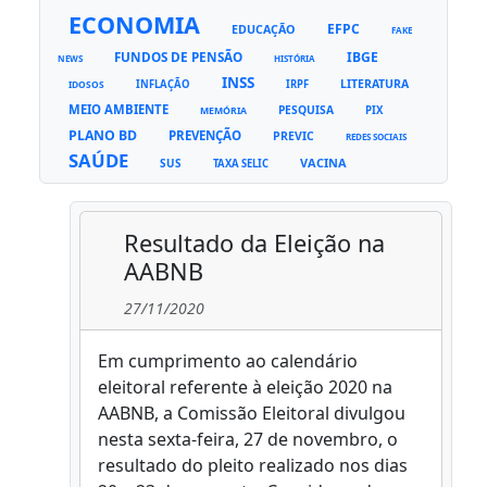
ECONOMIA
EFPC
EDUCAÇÃO
FAKE
FUNDOS DE PENSÃO
IBGE
NEWS
HISTÓRIA
INSS
LITERATURA
INFLAÇÃO
IRPF
IDOSOS
MEIO AMBIENTE
PESQUISA
PIX
MEMÓRIA
PLANO BD
PREVENÇÃO
PREVIC
REDES SOCIAIS
SAÚDE
VACINA
SUS
TAXA SELIC
Resultado da Eleição na
AABNB
27/11/2020
Em cumprimento ao calendário
eleitoral referente à eleição 2020 na
AABNB, a Comissão Eleitoral divulgou
nesta sexta-feira, 27 de novembro, o
resultado do pleito realizado nos dias