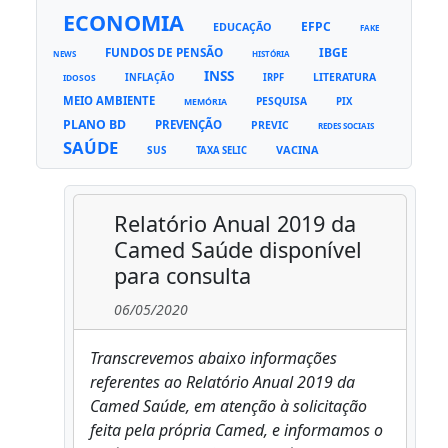
ECONOMIA
EFPC
EDUCAÇÃO
FAKE
FUNDOS DE PENSÃO
IBGE
NEWS
HISTÓRIA
INSS
LITERATURA
INFLAÇÃO
IRPF
IDOSOS
MEIO AMBIENTE
PESQUISA
PIX
MEMÓRIA
PLANO BD
PREVENÇÃO
PREVIC
REDES SOCIAIS
SAÚDE
VACINA
SUS
TAXA SELIC
Relatório Anual 2019 da
Camed Saúde disponível
para consulta
06/05/2020
Transcrevemos abaixo informações
referentes ao Relatório Anual 2019 da
Camed Saúde, em atenção à solicitação
feita pela própria Camed, e informamos o