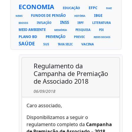
ECONOMIA
EFPC
EDUCAÇÃO
FAKE
FUNDOS DE PENSÃO
IBGE
NEWS
HISTÓRIA
INSS
LITERATURA
INFLAÇÃO
IRPF
IDOSOS
MEIO AMBIENTE
PESQUISA
PIX
MEMÓRIA
PLANO BD
PREVENÇÃO
PREVIC
REDES SOCIAIS
SAÚDE
VACINA
SUS
TAXA SELIC
Regulamento da
Campanha de Premiação
de Associado 2018
06/09/2018
Caro associado,
Disponibilizamos a seguir o
regulamento completo da
Campanha
de Premiação de Associado – 2018
,