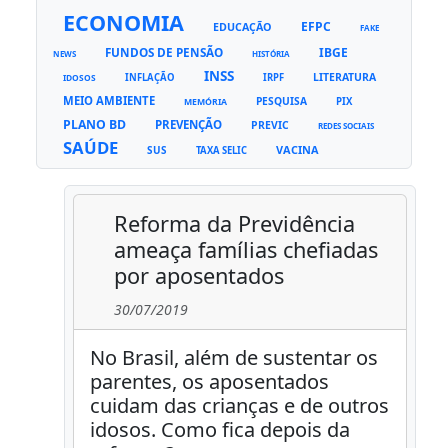
ECONOMIA
EFPC
EDUCAÇÃO
FAKE
FUNDOS DE PENSÃO
IBGE
NEWS
HISTÓRIA
INSS
LITERATURA
INFLAÇÃO
IRPF
IDOSOS
MEIO AMBIENTE
PESQUISA
PIX
MEMÓRIA
PLANO BD
PREVENÇÃO
PREVIC
REDES SOCIAIS
SAÚDE
VACINA
SUS
TAXA SELIC
Reforma da Previdência
ameaça famílias chefiadas
por aposentados
30/07/2019
No Brasil, além de sustentar os
parentes, os aposentados
cuidam das crianças e de outros
idosos. Como fica depois da