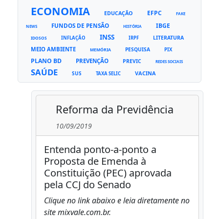
ECONOMIA
EFPC
EDUCAÇÃO
FAKE
FUNDOS DE PENSÃO
IBGE
NEWS
HISTÓRIA
INSS
LITERATURA
INFLAÇÃO
IRPF
IDOSOS
MEIO AMBIENTE
PESQUISA
PIX
MEMÓRIA
PLANO BD
PREVENÇÃO
PREVIC
REDES SOCIAIS
SAÚDE
VACINA
SUS
TAXA SELIC
Reforma da Previdência
10/09/2019
Entenda ponto-a-ponto a
Proposta de Emenda à
Constituição (PEC) aprovada
pela CCJ do Senado
Clique no link abaixo e leia diretamente no
site mixvale.com.br.