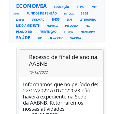
ECONOMIA
EFPC
EDUCAÇÃO
FAKE
FUNDOS DE PENSÃO
IBGE
NEWS
HISTÓRIA
INSS
LITERATURA
INFLAÇÃO
IRPF
IDOSOS
MEIO AMBIENTE
PESQUISA
PIX
MEMÓRIA
PLANO BD
PREVENÇÃO
PREVIC
REDES SOCIAIS
SAÚDE
VACINA
SUS
TAXA SELIC
Recesso de final de ano na
AABNB
19/12/2022
Informamos que no período de:
22/12/2022 a 01/01/2023 não
haverá expediente na Sede
da AABNB. Retornaremos
nossas atividades