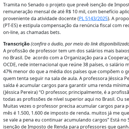
Tramita no Senado o projeto que prevê isenção de Impo
remuneração mensal de até R$ 10 mil, com benefício apli
proveniente da atividade docente (
PL 5143/2025
). A prop
(PT-ES) e estipula compensação da renúncia fiscal com re
on-line, as chamadas bets.
Transcrição
(confira o áudio, por meio do link disponibilizad
A profissão de professor tem um dos salários mais baixos 
no Brasil. De acordo com a Organização para a Coopera
OCDE, rede internacional que reúne 38 países, o salário 
47% menor do que a média dos países que compõem o gru
quem tenta seguir na sala de aula. A professora Jéssica Pe
saída é acumular cargos para garantir uma renda mínima 
(Jéssica Pereira) “O professor, principalmente, é a profis
todas as profissões de nível superior aqui no Brasil. Ou 
Muitas vezes o professor precisa acumular cargos para p
mês é 1.500, 1.600 de imposto de renda. muitos já me 
se vale a pena eu continuar acumulando cargos” Está no
isenção de Imposto de Renda para professores que ganha