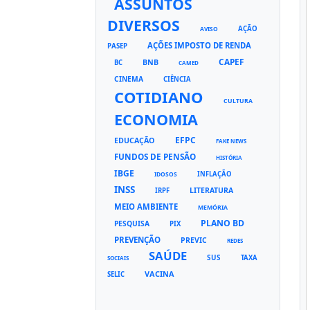
ASSUNTOS
DIVERSOS
AÇÃO
AVISO
AÇÕES IMPOSTO DE RENDA
PASEP
CAPEF
BNB
BC
CAMED
CINEMA
CIÊNCIA
COTIDIANO
CULTURA
ECONOMIA
EFPC
EDUCAÇÃO
FAKE NEWS
FUNDOS DE PENSÃO
HISTÓRIA
IBGE
INFLAÇÃO
IDOSOS
INSS
LITERATURA
IRPF
MEIO AMBIENTE
MEMÓRIA
PLANO BD
PESQUISA
PIX
PREVENÇÃO
PREVIC
REDES
SAÚDE
SUS
TAXA
SOCIAIS
VACINA
SELIC