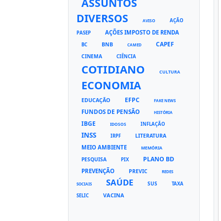
ASSUNTOS
DIVERSOS
AÇÃO
AVISO
AÇÕES IMPOSTO DE RENDA
PASEP
CAPEF
BNB
BC
CAMED
CINEMA
CIÊNCIA
COTIDIANO
CULTURA
ECONOMIA
EFPC
EDUCAÇÃO
FAKE NEWS
FUNDOS DE PENSÃO
HISTÓRIA
IBGE
INFLAÇÃO
IDOSOS
INSS
LITERATURA
IRPF
MEIO AMBIENTE
MEMÓRIA
PLANO BD
PESQUISA
PIX
PREVENÇÃO
PREVIC
REDES
SAÚDE
SUS
TAXA
SOCIAIS
VACINA
SELIC