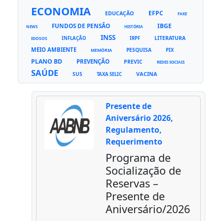
ECONOMIA
EFPC
EDUCAÇÃO
FAKE
FUNDOS DE PENSÃO
IBGE
NEWS
HISTÓRIA
INSS
LITERATURA
INFLAÇÃO
IRPF
IDOSOS
MEIO AMBIENTE
PESQUISA
PIX
MEMÓRIA
PLANO BD
PREVENÇÃO
PREVIC
REDES SOCIAIS
SAÚDE
VACINA
SUS
TAXA SELIC
Presente de
Aniversário 2026,
Regulamento,
Requerimento
Programa de
Socialização de
Reservas –
Presente de
Aniversário/2026