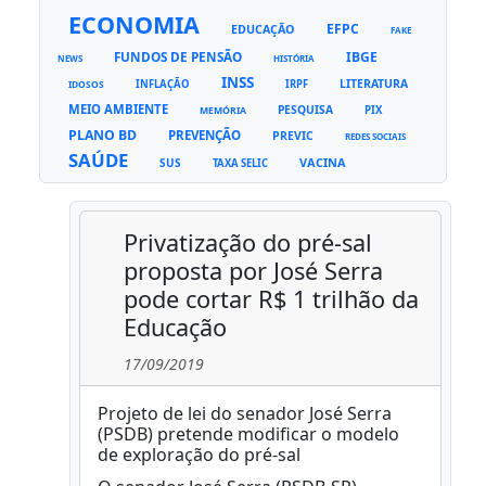
ECONOMIA
EFPC
EDUCAÇÃO
FAKE
FUNDOS DE PENSÃO
IBGE
NEWS
HISTÓRIA
INSS
LITERATURA
INFLAÇÃO
IRPF
IDOSOS
MEIO AMBIENTE
PESQUISA
PIX
MEMÓRIA
PLANO BD
PREVENÇÃO
PREVIC
REDES SOCIAIS
SAÚDE
VACINA
SUS
TAXA SELIC
Privatização do pré-sal
proposta por José Serra
pode cortar R$ 1 trilhão da
Educação
17/09/2019
Projeto de lei do senador José Serra
(PSDB) pretende modificar o modelo
de exploração do pré-sal