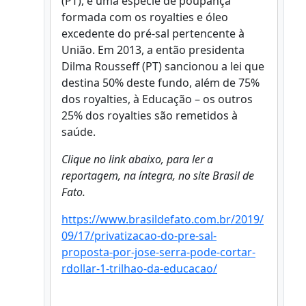
(PT), é uma espécie de poupança
formada com os royalties e óleo
excedente do pré-sal pertencente à
União. Em 2013, a então presidenta
Dilma Rousseff (PT) sancionou a lei que
destina 50% deste fundo, além de 75%
dos royalties, à Educação – os outros
25% dos royalties são remetidos à
saúde.
Clique no link abaixo, para ler a
reportagem, na íntegra, no site Brasil de
Fato.
https://www.brasildefato.com.br/2019/
09/17/privatizacao-do-pre-sal-
proposta-por-jose-serra-pode-cortar-
rdollar-1-trilhao-da-educacao/