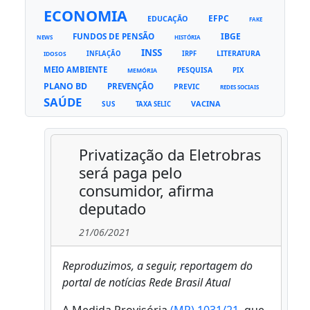
ECONOMIA
EFPC
EDUCAÇÃO
FAKE
FUNDOS DE PENSÃO
IBGE
NEWS
HISTÓRIA
INSS
LITERATURA
INFLAÇÃO
IRPF
IDOSOS
MEIO AMBIENTE
PESQUISA
PIX
MEMÓRIA
PLANO BD
PREVENÇÃO
PREVIC
REDES SOCIAIS
SAÚDE
VACINA
SUS
TAXA SELIC
Privatização da Eletrobras
será paga pelo
consumidor, afirma
deputado
21/06/2021
Reproduzimos, a seguir, reportagem do
portal de notícias Rede Brasil Atual