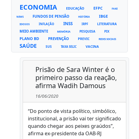
ECONOMIA
EFPC
EDUCAÇÃO
FAKE
FUNDOS DE PENSÃO
IBGE
NEWS
HISTÓRIA
INSS
LITERATURA
INFLAÇÃO
IRPF
IDOSOS
MEIO AMBIENTE
PESQUISA
PIX
MEMÓRIA
PLANO BD
PREVENÇÃO
PREVIC
REDES SOCIAIS
SAÚDE
VACINA
SUS
TAXA SELIC
Prisão de Sara Winter é o
primeiro passo da reação,
afirma Wadih Damous
16/06/2020
“Do ponto de vista político, simbólico,
institucional, a prisão vai ter significado
quando chegar aos peixes graúdos”,
afirma ex-presidente da OAB-RJ