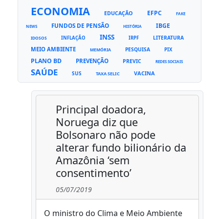
ECONOMIA
EFPC
EDUCAÇÃO
FAKE
FUNDOS DE PENSÃO
IBGE
NEWS
HISTÓRIA
INSS
LITERATURA
INFLAÇÃO
IRPF
IDOSOS
MEIO AMBIENTE
PESQUISA
PIX
MEMÓRIA
PLANO BD
PREVENÇÃO
PREVIC
REDES SOCIAIS
SAÚDE
VACINA
SUS
TAXA SELIC
Principal doadora,
Noruega diz que
Bolsonaro não pode
alterar fundo bilionário da
Amazônia ‘sem
consentimento’
05/07/2019
O ministro do Clima e Meio Ambiente