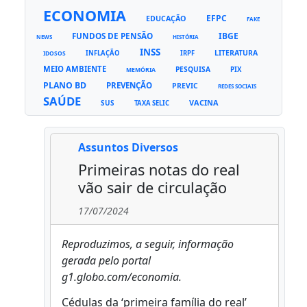
ECONOMIA
EFPC
EDUCAÇÃO
FAKE
FUNDOS DE PENSÃO
IBGE
NEWS
HISTÓRIA
INSS
LITERATURA
INFLAÇÃO
IRPF
IDOSOS
MEIO AMBIENTE
PESQUISA
PIX
MEMÓRIA
PLANO BD
PREVENÇÃO
PREVIC
REDES SOCIAIS
SAÚDE
VACINA
SUS
TAXA SELIC
Assuntos Diversos
Primeiras notas do real
vão sair de circulação
17/07/2024
Reproduzimos, a seguir, informação
gerada pelo portal
g1.globo.com/economia.
Cédulas da ‘primeira família do real’