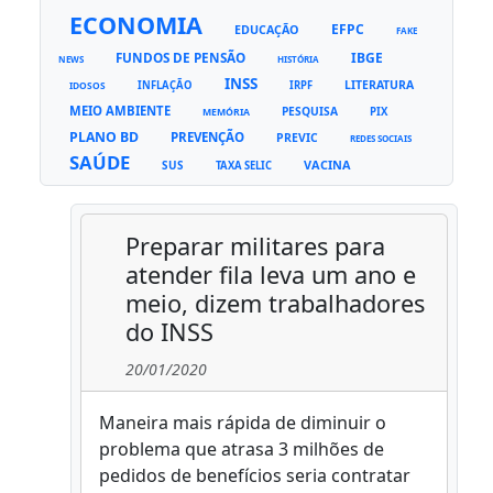
ECONOMIA
EFPC
EDUCAÇÃO
FAKE
FUNDOS DE PENSÃO
IBGE
NEWS
HISTÓRIA
INSS
LITERATURA
INFLAÇÃO
IRPF
IDOSOS
MEIO AMBIENTE
PESQUISA
PIX
MEMÓRIA
PLANO BD
PREVENÇÃO
PREVIC
REDES SOCIAIS
SAÚDE
VACINA
SUS
TAXA SELIC
Preparar militares para
atender fila leva um ano e
meio, dizem trabalhadores
do INSS
20/01/2020
Maneira mais rápida de diminuir o
problema que atrasa 3 milhões de
pedidos de benefícios seria contratar