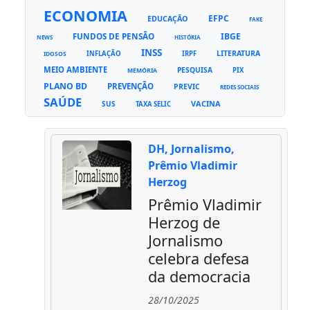
ECONOMIA
EFPC
EDUCAÇÃO
FAKE
FUNDOS DE PENSÃO
IBGE
NEWS
HISTÓRIA
INSS
LITERATURA
INFLAÇÃO
IRPF
IDOSOS
MEIO AMBIENTE
PESQUISA
PIX
MEMÓRIA
PLANO BD
PREVENÇÃO
PREVIC
REDES SOCIAIS
SAÚDE
VACINA
SUS
TAXA SELIC
DH, Jornalismo,
Prêmio Vladimir
Herzog
Prêmio Vladimir
Herzog de
Jornalismo
celebra defesa
da democracia
28/10/2025