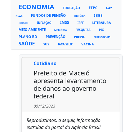
ECONOMIA
EFPC
EDUCAÇÃO
FAKE
FUNDOS DE PENSÃO
IBGE
NEWS
HISTÓRIA
INSS
LITERATURA
INFLAÇÃO
IRPF
IDOSOS
MEIO AMBIENTE
PESQUISA
PIX
MEMÓRIA
PLANO BD
PREVENÇÃO
PREVIC
REDES SOCIAIS
SAÚDE
VACINA
SUS
TAXA SELIC
Cotidiano
Prefeito de Maceió
apresenta levantamento
de danos ao governo
federal
05/12/2023
Reproduzimos, a seguir, informação
extraída do portal da Agência Brasil