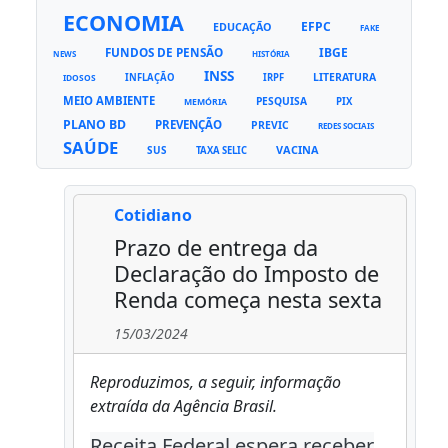
ECONOMIA
EFPC
EDUCAÇÃO
FAKE
FUNDOS DE PENSÃO
IBGE
NEWS
HISTÓRIA
INSS
LITERATURA
INFLAÇÃO
IRPF
IDOSOS
MEIO AMBIENTE
PESQUISA
PIX
MEMÓRIA
PLANO BD
PREVENÇÃO
PREVIC
REDES SOCIAIS
SAÚDE
VACINA
SUS
TAXA SELIC
Cotidiano
Prazo de entrega da
Declaração do Imposto de
Renda começa nesta sexta
15/03/2024
Reproduzimos, a seguir, informação
extraída da Agência Brasil.
Receita Federal espera receber