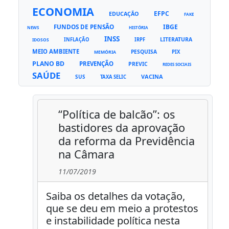
ECONOMIA
EFPC
EDUCAÇÃO
FAKE
FUNDOS DE PENSÃO
IBGE
NEWS
HISTÓRIA
INSS
LITERATURA
INFLAÇÃO
IRPF
IDOSOS
MEIO AMBIENTE
PESQUISA
PIX
MEMÓRIA
PLANO BD
PREVENÇÃO
PREVIC
REDES SOCIAIS
SAÚDE
VACINA
SUS
TAXA SELIC
“Política de balcão”: os
bastidores da aprovação
da reforma da Previdência
na Câmara
11/07/2019
Saiba os detalhes da votação,
que se deu em meio a protestos
e instabilidade política nesta