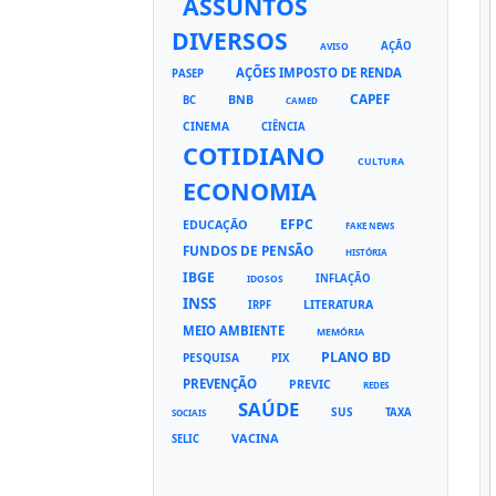
ASSUNTOS
DIVERSOS
AÇÃO
AVISO
AÇÕES IMPOSTO DE RENDA
PASEP
CAPEF
BNB
BC
CAMED
CINEMA
CIÊNCIA
COTIDIANO
CULTURA
ECONOMIA
EFPC
EDUCAÇÃO
FAKE NEWS
FUNDOS DE PENSÃO
HISTÓRIA
IBGE
INFLAÇÃO
IDOSOS
INSS
LITERATURA
IRPF
MEIO AMBIENTE
MEMÓRIA
PLANO BD
PESQUISA
PIX
PREVENÇÃO
PREVIC
REDES
SAÚDE
SUS
TAXA
SOCIAIS
VACINA
SELIC