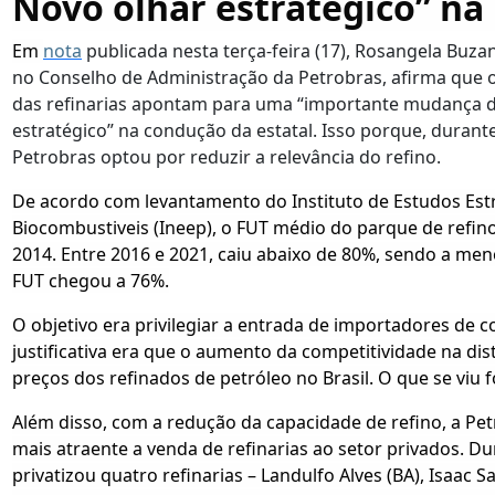
Novo olhar estratégico” na
Em
nota
publicada nesta terça-feira (17), Rosangela Buza
no Conselho de Administração da Petrobras, afirma que o
das refinarias apontam para uma “importante mudança d
estratégico” na condução da estatal. Isso porque, durant
Petrobras optou por reduzir a relevância do refino.
De acordo com levantamento do Instituto de Estudos Estr
Biocombustiveis (Ineep), o FUT médio do parque de refin
2014. Entre 2016 e 2021, caiu abaixo de 80%, sendo a me
FUT chegou a 76%.
O objetivo era privilegiar a entrada de importadores de c
justificativa era que o aumento da competitividade na dis
preços dos refinados de petróleo no Brasil. O que se viu f
Além disso, com a redução da capacidade de refino, a P
mais atraente a venda de refinarias ao setor privados. Du
privatizou quatro refinarias – Landulfo Alves (BA), Isaac 