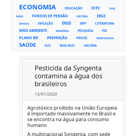
ECONOMIA
EFPC
EDUCAÇÃO
FAKE
FUNDOS DE PENSÃO
IBGE
NEWS
HISTÓRIA
INSS
LITERATURA
INFLAÇÃO
IRPF
IDOSOS
MEIO AMBIENTE
PESQUISA
PIX
MEMÓRIA
PLANO BD
PREVENÇÃO
PREVIC
REDES SOCIAIS
SAÚDE
VACINA
SUS
TAXA SELIC
Pesticida da Syngenta
contamina a água dos
brasileiros
13/01/2020
Agrotóxico proibido na União Europeia
é importado massivamente no Brasil e
se encontra na água para consumo
humano
A multinacional Syngenta, com sede