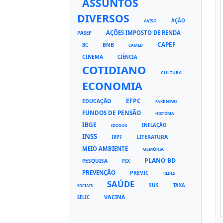
ASSUNTOS
DIVERSOS
AÇÃO
AVISO
AÇÕES IMPOSTO DE RENDA
PASEP
CAPEF
BNB
BC
CAMED
CINEMA
CIÊNCIA
COTIDIANO
CULTURA
ECONOMIA
EFPC
EDUCAÇÃO
FAKE NEWS
FUNDOS DE PENSÃO
HISTÓRIA
IBGE
INFLAÇÃO
IDOSOS
INSS
LITERATURA
IRPF
MEIO AMBIENTE
MEMÓRIA
PLANO BD
PESQUISA
PIX
PREVENÇÃO
PREVIC
REDES
SAÚDE
SUS
TAXA
SOCIAIS
VACINA
SELIC