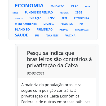
ECONOMIA
EFPC
EDUCAÇÃO
FAKE
FUNDOS DE PENSÃO
IBGE
NEWS
HISTÓRIA
INSS
LITERATURA
INFLAÇÃO
IRPF
IDOSOS
MEIO AMBIENTE
PESQUISA
PIX
MEMÓRIA
PLANO BD
PREVENÇÃO
PREVIC
REDES SOCIAIS
SAÚDE
VACINA
SUS
TAXA SELIC
Pesquisa indica que
brasileiros são contrários à
privatização da Caixa
02/03/2021
A maioria da população brasileira
segue com posição contrária à
privatização da Caixa Econômica
Federal e de outras empresas públicas