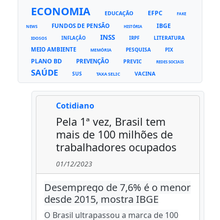
ECONOMIA
EFPC
EDUCAÇÃO
FAKE
FUNDOS DE PENSÃO
IBGE
NEWS
HISTÓRIA
INSS
LITERATURA
INFLAÇÃO
IRPF
IDOSOS
MEIO AMBIENTE
PESQUISA
PIX
MEMÓRIA
PLANO BD
PREVENÇÃO
PREVIC
REDES SOCIAIS
SAÚDE
VACINA
SUS
TAXA SELIC
Cotidiano
Pela 1ª vez, Brasil tem
mais de 100 milhões de
trabalhadores ocupados
01/12/2023
Desemprego de 7,6% é o menor
desde 2015, mostra IBGE
O Brasil ultrapassou a marca de 100