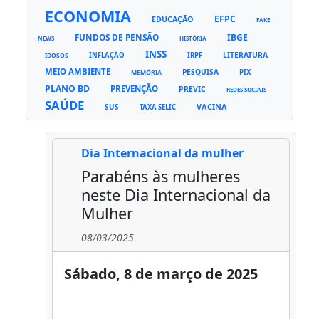
ECONOMIA
EFPC
EDUCAÇÃO
FAKE
FUNDOS DE PENSÃO
IBGE
NEWS
HISTÓRIA
INSS
LITERATURA
INFLAÇÃO
IRPF
IDOSOS
MEIO AMBIENTE
PESQUISA
PIX
MEMÓRIA
PLANO BD
PREVENÇÃO
PREVIC
REDES SOCIAIS
SAÚDE
VACINA
SUS
TAXA SELIC
Dia Internacional da mulher
Parabéns às mulheres
neste Dia Internacional da
Mulher
08/03/2025
Sábado, 8 de março de 2025