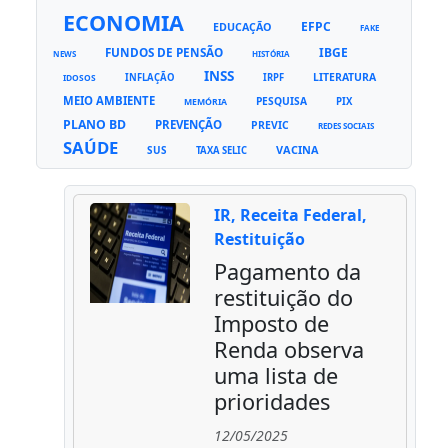
ECONOMIA
EFPC
EDUCAÇÃO
FAKE
FUNDOS DE PENSÃO
IBGE
NEWS
HISTÓRIA
INSS
LITERATURA
INFLAÇÃO
IRPF
IDOSOS
MEIO AMBIENTE
PESQUISA
PIX
MEMÓRIA
PLANO BD
PREVENÇÃO
PREVIC
REDES SOCIAIS
SAÚDE
VACINA
SUS
TAXA SELIC
IR, Receita Federal,
Restituição
Pagamento da
restituição do
Imposto de
Renda observa
uma lista de
prioridades
12/05/2025