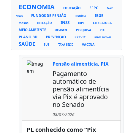
ECONOMIA
EFPC
EDUCAÇÃO
FAKE
FUNDOS DE PENSÃO
IBGE
NEWS
HISTÓRIA
INSS
LITERATURA
INFLAÇÃO
IRPF
IDOSOS
MEIO AMBIENTE
PESQUISA
PIX
MEMÓRIA
PLANO BD
PREVENÇÃO
PREVIC
REDES SOCIAIS
SAÚDE
VACINA
SUS
TAXA SELIC
Pensão alimentícia, PIX
Pagamento
automático de
pensão alimentícia
via Pix é aprovado
no Senado
08/07/2026
PL conhecido como “Pix