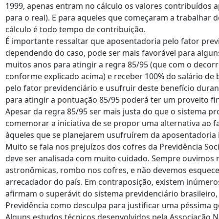
1999, apenas entram no cálculo os valores contribuídos a
para o real). E para aqueles que começaram a trabalhar d
cálculo é todo tempo de contribuição.
É importante ressaltar que aposentadoria pelo fator previ
dependendo do caso, pode ser mais favorável para algu
muitos anos para atingir a regra 85/95 (que com o decorr
conforme explicado acima) e receber 100% do salário de 
pelo fator previdenciário e usufruir deste benefício dura
para atingir a pontuação 85/95 poderá ter um proveito fi
Apesar da regra 85/95 ser mais justa do que o sistema 
comemorar a iniciativa de se propor uma alternativa ao fa
àqueles que se planejarem usufruírem da aposentadoria i
Muito se fala nos prejuízos dos cofres da Previdência So
deve ser analisada com muito cuidado. Sempre ouvimos 
astronômicas, rombo nos cofres, e não devemos esquece
arrecadador do país. Em contraposição, existem inúmeros
afirmam o superávit do sistema previdenciário brasileiro
Previdência como desculpa para justificar uma péssima g
Alguns estudos técnicos desenvolvidos pela Associação Na