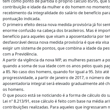
tem como ponto de partida o próprio cálculo 85/95, que 
contribuição e idade da mulher e do homem no momento 
recebimento da integralidade do salário de benefício pa
pontuação indicada.
O primeiro efeito dessa nova medida provisória já foi se
enorme confusão na cabeça dos brasileiros. Mas é impor
benefício para aqueles que visam a aposentadoria por te
desfavorável dessa nova medida provisória é que ela visa
exigir um sistema de pontos, que combina a idade da pe
com a Previdência.
A partir da vigência da nova MP, as mulheres passam a p
quando a soma de sua idade com os anos pelos quais pago
a 85. No caso dos homens, quando for igual a 95. Isto at
progressividade, a partir de janeiro de 2017, o número d
aposentadoria integral será elevado gradualmente até ch
os homens.
O que pouco está se noticiando é a forma de cálculo do s
Lei nº 8.213/91, esse cálculo é feito com base na média a
contribuições realizadas. Para aqueles que ingressaram 