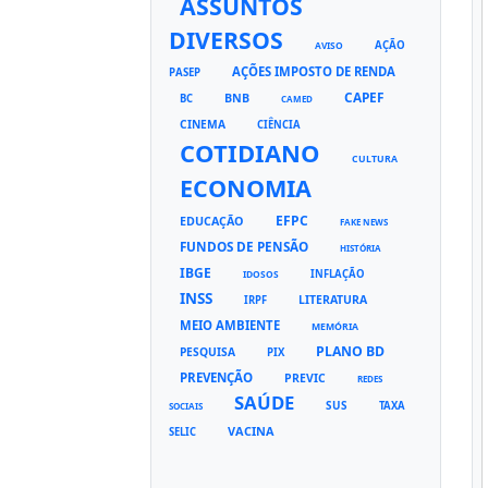
ASSUNTOS
DIVERSOS
AÇÃO
AVISO
AÇÕES IMPOSTO DE RENDA
PASEP
CAPEF
BNB
BC
CAMED
CINEMA
CIÊNCIA
COTIDIANO
CULTURA
ECONOMIA
EFPC
EDUCAÇÃO
FAKE NEWS
FUNDOS DE PENSÃO
HISTÓRIA
IBGE
INFLAÇÃO
IDOSOS
INSS
LITERATURA
IRPF
MEIO AMBIENTE
MEMÓRIA
PLANO BD
PESQUISA
PIX
PREVENÇÃO
PREVIC
REDES
SAÚDE
SUS
TAXA
SOCIAIS
VACINA
SELIC