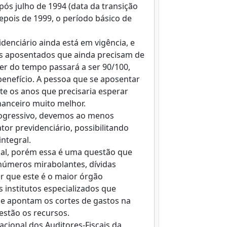
pós julho de 1994 (data da transição
epois de 1999, o período básico de
denciário ainda está em vigência, e
ns aposentados que ainda precisam de
er do tempo passará a ser 90/100,
benefício. A pessoa que se aposentar
nte os anos que precisaria esperar
nanceiro muito melhor.
progressivo, devemos ao menos
tor previdenciário, possibilitando
ntegral.
cial, porém essa é uma questão que
números mirabolantes, dívidas
r que este é o maior órgão
 institutos especializados que
, e apontam os cortes de gastos na
estão os recursos.
cional dos Auditores-Fiscais da