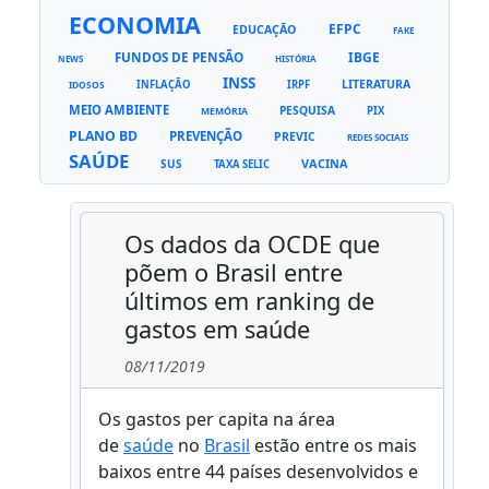
ECONOMIA
EFPC
EDUCAÇÃO
FAKE
FUNDOS DE PENSÃO
IBGE
NEWS
HISTÓRIA
INSS
LITERATURA
INFLAÇÃO
IRPF
IDOSOS
MEIO AMBIENTE
PESQUISA
PIX
MEMÓRIA
PLANO BD
PREVENÇÃO
PREVIC
REDES SOCIAIS
SAÚDE
VACINA
SUS
TAXA SELIC
Os dados da OCDE que
põem o Brasil entre
últimos em ranking de
gastos em saúde
08/11/2019
Os gastos per capita na área
de
saúde
no
Brasil
estão entre os mais
baixos entre 44 países desenvolvidos e