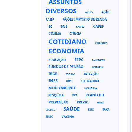
ASSUNTOS
DIVERSOS
AÇÃO
AVISO
AÇÕES IMPOSTO DE RENDA
PASEP
CAPEF
BNB
BC
CAMED
CINEMA
CIÊNCIA
COTIDIANO
CULTURA
ECONOMIA
EFPC
EDUCAÇÃO
FAKE NEWS
FUNDOS DE PENSÃO
HISTÓRIA
IBGE
INFLAÇÃO
IDOSOS
INSS
LITERATURA
IRPF
MEIO AMBIENTE
MEMÓRIA
PLANO BD
PESQUISA
PIX
PREVENÇÃO
PREVIC
REDES
SAÚDE
SUS
TAXA
SOCIAIS
VACINA
SELIC