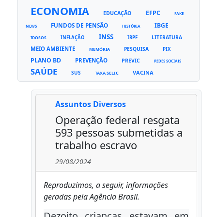
ECONOMIA
EFPC
EDUCAÇÃO
FAKE
FUNDOS DE PENSÃO
IBGE
NEWS
HISTÓRIA
INSS
LITERATURA
INFLAÇÃO
IRPF
IDOSOS
MEIO AMBIENTE
PESQUISA
PIX
MEMÓRIA
PLANO BD
PREVENÇÃO
PREVIC
REDES SOCIAIS
SAÚDE
VACINA
SUS
TAXA SELIC
Assuntos Diversos
Operação federal resgata
593 pessoas submetidas a
trabalho escravo
29/08/2024
Reproduzimos, a seguir, informações
geradas pela Agência Brasil.
Dezoito crianças estavam em